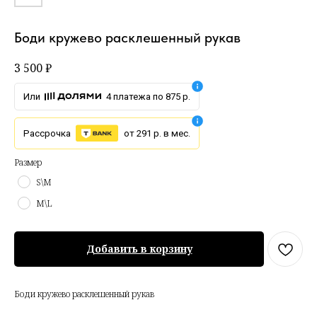
Боди кружево расклешенный рукав
3 500
₽
Или
4 платежа по 875 р.
Рассрочка
от 291 р. в мес.
Размер
S\M
M\L
Добавить в корзину
Боди кружево расклешенный рукав