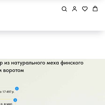
 из натурального меха финского
м воротом
о 17 497 р.
 р. в мес.