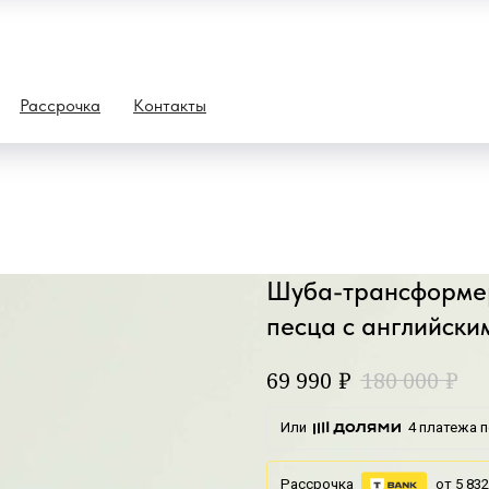
Рассрочка
Контакты
Шуба-трансформер
песца с английски
₽
₽
69 990
180 000
Или
4 платежа п
Рассрочка
от 5 832