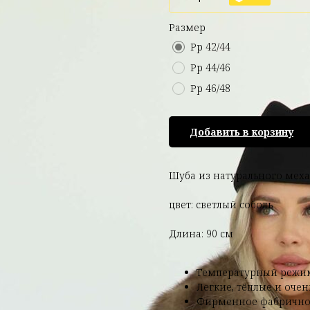
Размер
Рр 42/44
Рр 44/46
Рр 46/48
Добавить в корзину
Шуба из натурального меха
цвет: светлый соболь
Длина: 90 см
Температурный режим
Легкие, тёплые и оче
Фирменное фабричное