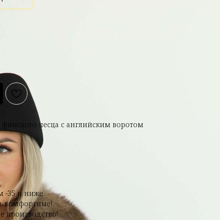
 финского песца с английским воротом
 -35 и ниже.
нь комфортные!
 производство!