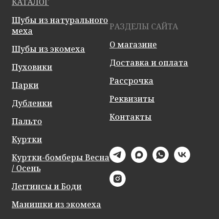
КАТАЛОГ
Шубы из натурального
РАЗДЕЛЫ САЙТА
меха
О магазине
Шубы из экомеха
Доставка и оплата
Пуховики
Рассрочка
Парки
Реквизиты
Дубленки
Контакты
Пальто
Куртки
Куртки-бомберы Весна
/ Осень
Леггинсы и Боди
Манишки из экомеха