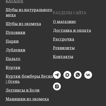
КАТАЛОГ
Шубы из натурального
РАЗДЕЛЫ САЙТА
меха
О магазине
Шубы из экомеха
Доставка и оплата
Пуховики
Рассрочка
Парки
Реквизиты
Дубленки
Контакты
Пальто
Куртки
Куртки-бомберы Весна
/ Осень
Леггинсы и Боди
Манишки из экомеха