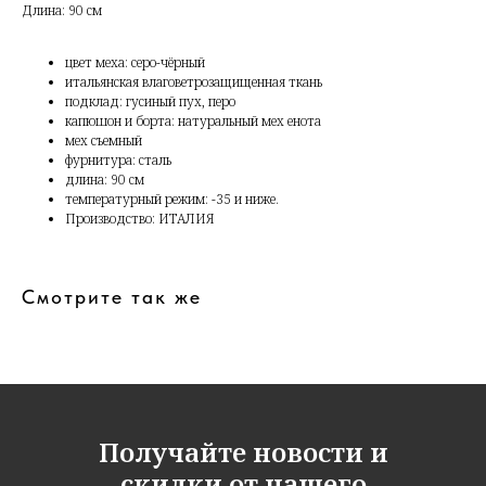
Длина: 90 см
цвет меха: серо-чёрный
итальянская влаговетрозащищенная ткань
подклад: гусиный пух, перо
капюшон и борта: натуральный мех енота
мех съемный
фурнитура: сталь
длина: 90 см
температурный режим: -35 и ниже.
Производство: ИТАЛИЯ
Смотрите так же
Получайте новости и
скидки от нашего