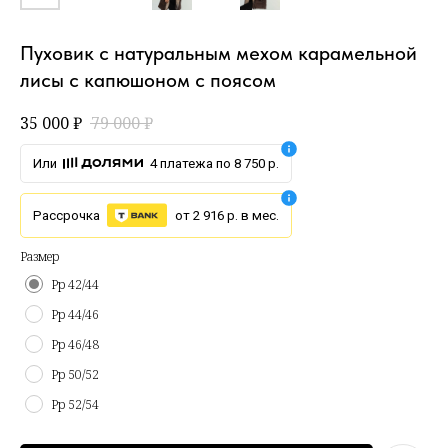
Пуховик с натуральным мехом карамельной
лисы с капюшоном с поясом
35 000
₽
79 000
₽
Или
4 платежа по 8 750 р.
Рассрочка
от 2 916 р. в мес.
Размер
Рр 42/44
Рр 44/46
Рр 46/48
Рр 50/52
Рр 52/54